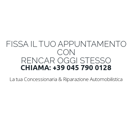
FISSA IL TUO APPUNTAMENTO
Rencar: Concessionaria Verona - Concessionaria Villafranca di Verona - Officina Villafranca di Verona Auto Usate Verona
CON
RENCAR OGGI STESSO
CHIAMA: +39 045 790 0128
La tua Concessionaria & Riparazione Automobilistica
ESPLORA LA NOSTRA OFFICINA
Officina Meccanica, Magazzino Ricambi,
Elettrauto, Gommista e tanti altri servizi...