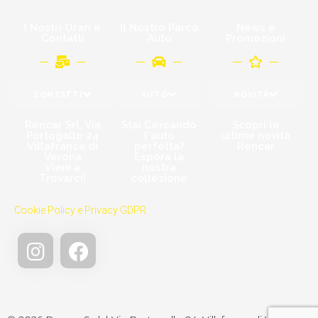
I Nostri Orari e
Il Nostro Parco
News e
Contatti
Auto
Promozioni
CONTATTI
AUTO
NOVITÀ
Rencar Srl, Via
Stai Cercando
Scopri le
Portogallo 24
l'auto
ultime novità
Villafranca di
perfetta?
Rencar
Verona
Espora la
Vieni a
nostra
Trovarci!​
collezione
Cookie Policy e Privacy GDPR