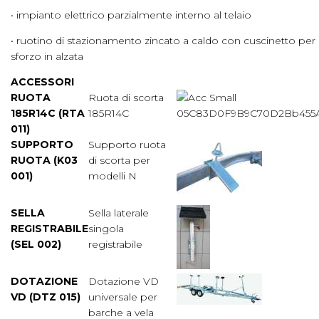
• impianto elettrico parzialmente interno al telaio
• ruotino di stazionamento zincato a caldo con cuscinetto pe
sforzo in alzata
ACCESSORI
RUOTA
Ruota di scorta
185R14C (RTA
185R14C
011)
SUPPORTO
Supporto ruota
RUOTA (K03
di scorta per
001)
modelli N
SELLA
Sella laterale
REGISTRABILE
singola
(SEL 002)
registrabile
DOTAZIONE
Dotazione VD
VD (DTZ 015)
universale per
barche a vela