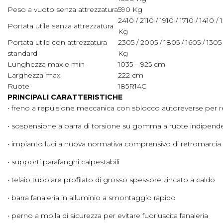
Peso a vuoto senza attrezzatura
590 Kg
2410 / 2110 / 1910 / 1710 / 1410 / 
Portata utile senza attrezzatura
Kg
Portata utile con attrezzatura
2305 / 2005 / 1805 / 1605 / 1305 
standard
Kg
Lunghezza max e min
1035 – 925 cm
Larghezza max
222 cm
Ruote
185R14C
PRINCIPALI CARATTERISTICHE
• freno a repulsione meccanica con sblocco autoreverse per 
• sospensione a barra di torsione su gomma a ruote indipende
• impianto luci a nuova normativa comprensivo di retromarcia
• supporti parafanghi calpestabili
• telaio tubolare profilato di grosso spessore zincato a caldo
• barra fanaleria in alluminio a smontaggio rapido
• perno a molla di sicurezza per evitare fuoriuscita fanaleria