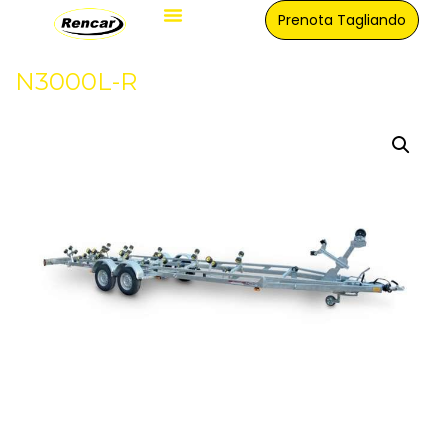
Prenota Tagliando
Officina Verona
N3000L-R