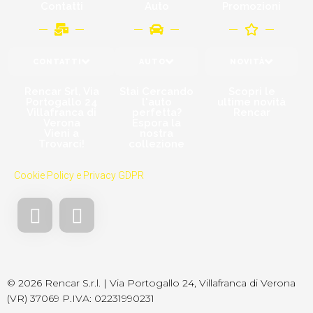
Contatti
Auto
Promozioni
CONTATTI
AUTO
NOVITÀ
Rencar Srl, Via
Stai Cercando
Scopri le
Portogallo 24
l'auto
ultime novità
Villafranca di
perfetta?
Rencar
Verona
Espora la
Vieni a
nostra
Trovarci!​
collezione
Cookie Policy e Privacy GDPR
© 2026 Rencar S.r.l. | Via Portogallo 24, Villafranca di Verona
(VR) 37069 P.IVA: 02231990231