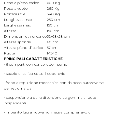
Peso a pieno carico
600 Kg
Peso a vuoto
260 Kg
Portata utile
340 Kg
Lunghezza max
250 cm
Larghezza max
150 cm
Altezza
150 cm
Dimensioni utili di carico
55x68x58 cm
Altezza sponde
60 cm
Altezza piano di carico
57 cm
Ruote
145-10
PRINCIPALI CARATTERISTICHE
• 6 comparti con cancelletto interno
• spazio di carico sotto il coperchio
• freno a repulsione meccanica con sblocco autoreverse
per retromarcia
• sospensione a barra di torsione su gomma a ruote
indipendenti
• impianto luci a nuova normativa comprensivo di