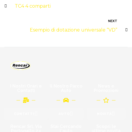
TC4 4 comparti
NEXT
Esempio di dotazione universale “VD”
I Nostri Orari e
Il Nostro Parco
News e
Contatti
Auto
Promozioni
CONTATTI
AUTO
NOVITÀ
Rencar Srl, Via
Stai Cercando
Scopri le
Portogallo 24
l'auto
ultime novità