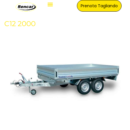
Prenota Tagliando
Officina Verona
C12 2000