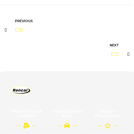
PREVIOUS
C10
NEXT
C12
I Nostri Orari e
Il Nostro Parco
News e
Contatti
Auto
Promozioni