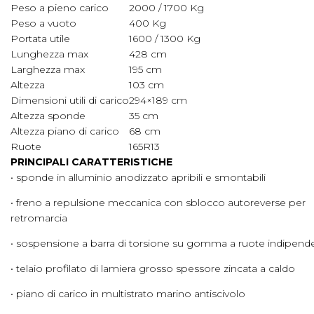
Peso a pieno carico
2000 / 1700 Kg
Peso a vuoto
400 Kg
Portata utile
1600 / 1300 Kg
Lunghezza max
428 cm
Larghezza max
195 cm
Altezza
103 cm
Dimensioni utili di carico
294×189 cm
Altezza sponde
35 cm
Altezza piano di carico
68 cm
Ruote
165R13
PRINCIPALI CARATTERISTICHE
• sponde in alluminio anodizzato apribili e smontabili
• freno a repulsione meccanica con sblocco autoreverse per
retromarcia
• sospensione a barra di torsione su gomma a ruote indipende
• telaio profilato di lamiera grosso spessore zincata a caldo
• piano di carico in multistrato marino antiscivolo