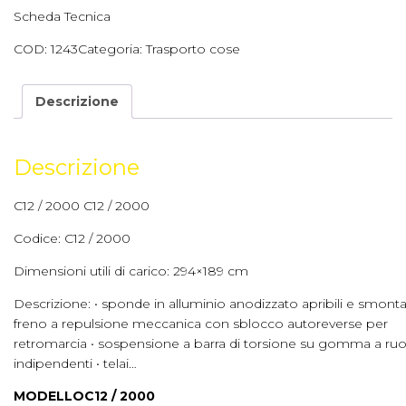
Scheda Tecnica
COD:
1243
Categoria:
Trasporto cose
Descrizione
Descrizione
C12 / 2000 C12 / 2000
Codice: C12 / 2000
Dimensioni utili di carico: 294×189 cm
Descrizione: • sponde in alluminio anodizzato apribili e smontab
freno a repulsione meccanica con sblocco autoreverse per
retromarcia • sospensione a barra di torsione su gomma a ru
indipendenti • telai…
MODELLO
C12 / 2000