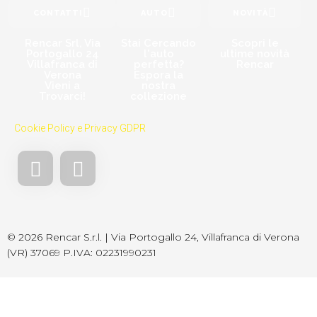
CONTATTI
AUTO
NOVITÀ
Rencar Srl, Via
Stai Cercando
Scopri le
Portogallo 24
l'auto
ultime novità
Villafranca di
perfetta?
Rencar
Verona
Espora la
Vieni a
nostra
Trovarci!​
collezione
Cookie Policy e Privacy GDPR
© 2026 Rencar S.r.l. | Via Portogallo 24, Villafranca di Verona
(VR) 37069 P.IVA: 02231990231